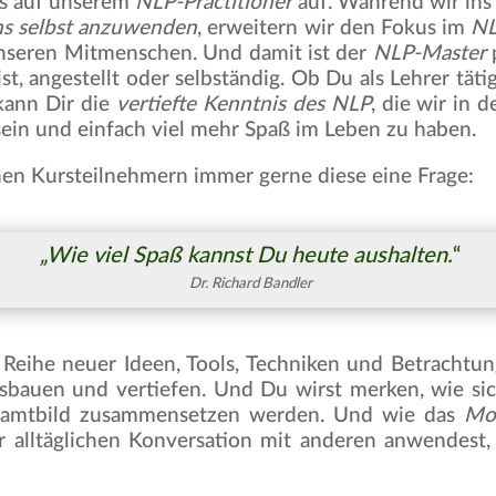
s auf unserem
NLP-Practitioner
auf. Während wir ins
ns selbst anzuwenden
, erweitern wir den Fokus im
NL
nseren Mitmenschen. Und damit ist der
NLP-Master
p
t, angestellt oder selbständig. Ob Du als Lehrer tätig 
kann Dir die
vertiefte Kenntnis des NLP
, die wir in 
sein und einfach viel mehr Spaß im Leben zu haben.
einen Kursteilnehmern immer gerne diese eine Frage:
„Wie viel Spaß kannst Du heute aushalten
.
“
Dr. Richard Bandler
eihe neuer Ideen, Tools, Techniken und Betrachtun
auen und vertiefen. Und Du wirst merken, wie sich
samtbild zusammensetzen werden. Und wie das
Mo
alltäglichen Konversation mit anderen anwendest,