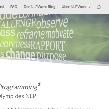
ast
FAQ
Der NLPWorx Blog
Über NLPWorx
®
 Programming
 Olymp des NLP