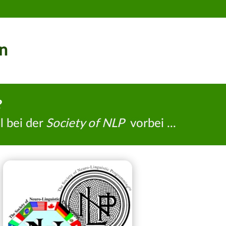
n
?
l bei der
Society of NLP
vorbei ...