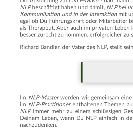
Die Ausbildung zum
NLP-Master
baut nahtlo
NLP
beschäftigt haben und damit,
NLP bei u
Kommunikation und in der Interaktion
mit u
egal ob Du Führungskraft oder Mitarbeiter bis
als Therapeut. Aber auch im privaten Leben 
besser zurecht zu kommen, erfolgreicher zu 
Richard Bandler, der Vater des NLP, stellt s
Im
NLP-Master
werden wir gemeinsam eine R
im
NLP-Practitioner
enthaltenen Themen ausb
NLP
immer mehr zu einem schlüssigen Ge
Deinem Leben, wenn Du NLP einfach in der 
nachzudenken.